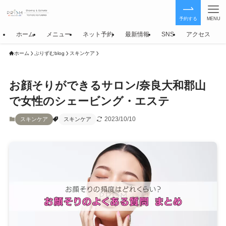
予約する
MENU
ホーム
メニュー
ネット予約
最新情報
SNS
アクセス
ホーム
ぷりずむblog
スキンケア
お顔そりができるサロン/奈良大和郡山
で女性のシェービング・エステ
2023/10/10
スキンケア
スキンケア