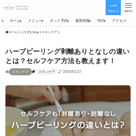
予約する
MENU
ホーム
メニュー
ネット予約
最新情報
SNS
アクセス
ホーム
ぷりずむblog
スキンケア
ハーブピーリング剥離ありとなしの違い
とは？セルフケア方法も教えます！
2025/01/27
スキンケア
スキンケア